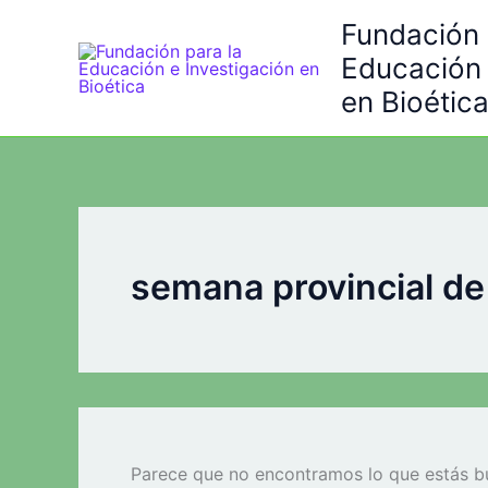
Ir
Fundación 
al
Educación 
contenido
en Bioétic
semana provincial de
Parece que no encontramos lo que estás b